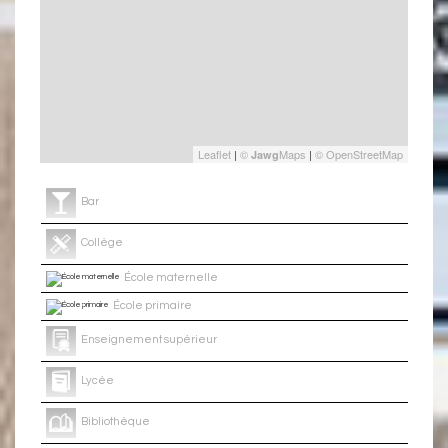
Leaflet
|
©
Maps
|
© OpenStreetMap
Jawg
Bar
Collège
École maternelle
École primaire
Enseignement supérieur
Lycée
Bibliothèque