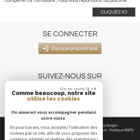
compléter ce formulaire , nous vous répondons au plus vite.
CLIQUEZ ICI
SE
CONNECTER
Espace propriétaire
SUIVEZ-NOUS
SUR
On en reste là
Comme beaucoup, notre site
utilise les cookies
On aimerait vous accompagner pendant
votre visite.
© 2026 | Tous droits réservés | Traduction powered by Google
En poursuivant, vous acceptez l'utilisation des
Plan du site
-
Mentions légales
-
Nos honoraires
-
Liens
-
Admin
-
Politique RGPD
cookies par ce site, afin de vous proposer des
contenus adaptés et réaliser des statistiques !