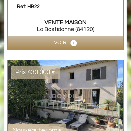
Ref: HB22
VENTE
MAISON
La Bastidonne
(84120)
VOIR
Prix
430 000
€
Sous Compromis
Nouveauté