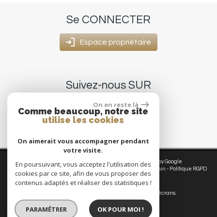
Se
CONNECTER
Espace propriétaire
Suivez-nous
SUR
On en reste là
Comme beaucoup, notre site
utilise les cookies
On aimerait vous accompagner pendant
votre visite.
© 2026 | Tous droits réservés | Traduction powered by Google
En poursuivant, vous acceptez l'utilisation des
Plan du site
-
Mentions légales
-
Nos honoraires
-
Liens
-
Admin
-
Politique RGPD
cookies par ce site, afin de vous proposer des
contenus adaptés et réaliser des statistiques !
Site internet compatible multi-supports,
un seul site adaptable à tous les types d'écrans.
PARAMÉTRER
OK POUR MOI !