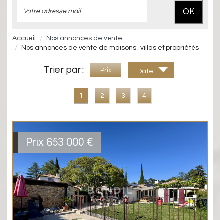
OK
Accueil
Nos annonces de vente
Nos annonces de vente de maisons , villas et propriétés
Trier par :
Prix
Date
1
2
3
4
Prix
653 000
€