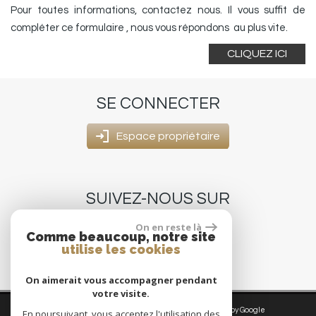
Pour toutes informations, contactez nous. Il vous suffit de
compléter ce formulaire , nous vous répondons au plus vite.
CLIQUEZ ICI
SE
CONNECTER
Espace propriétaire
SUIVEZ-NOUS
SUR
On en reste là
Comme beaucoup, notre site
utilise les cookies
On aimerait vous accompagner pendant
votre visite.
© 2026 | Tous droits réservés | Traduction powered by Google
En poursuivant, vous acceptez l'utilisation des