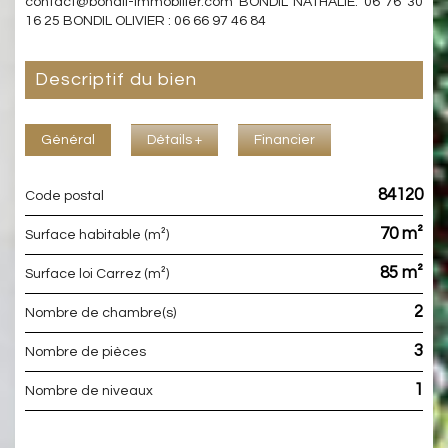
contact@bondil-immobilier.com BONDIL NATHALIE: 06 76 30
16 25 BONDIL OLIVIER : 06 66 97 46 84
descriptif du bien
Général
Détails +
Financier
84120
Code postal
70 m²
Surface habitable (m²)
85 m²
Surface loi Carrez (m²)
2
Nombre de chambre(s)
3
Nombre de pièces
1
Nombre de niveaux