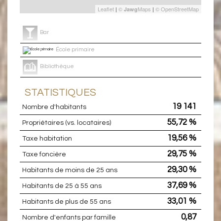
Leaflet
|
©
Maps
|
© OpenStreetMap
Jawg
Bar
École primaire
Bibliothèque
STATISTIQUES
19 141
Nombre d'habitants
55,72 %
Propriétaires (vs. locataires)
19,56 %
Taxe habitation
29,75 %
Taxe foncière
29,30 %
Habitants de moins de 25 ans
37,69 %
Habitants de 25 à 55 ans
33,01 %
Habitants de plus de 55 ans
0,87
Nombre d'enfants par famille