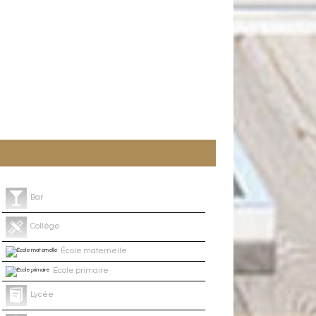
Bar
Collège
École maternelle
École primaire
Lycée