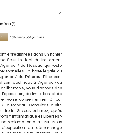
nnées (*)
er
* Champs obligatoires
sont enregistrées dans un fichier
me Sous-traitant du traitement
 l'Agence / du Réseau qui reste
ersonnelles. La base légale du
'Agence / du Réseau. Elles sont
 sont destinées à l'Agence / au
et libertés », vous disposez des
d’opposition, de limitation et de
irer votre consentement à tout
/ Le Réseau. Consultez le site
s droits. Si vous estimez, après
oits « Informatique et Libertés »
une réclamation à la CNIL. Nous
e d'opposition au démarchage