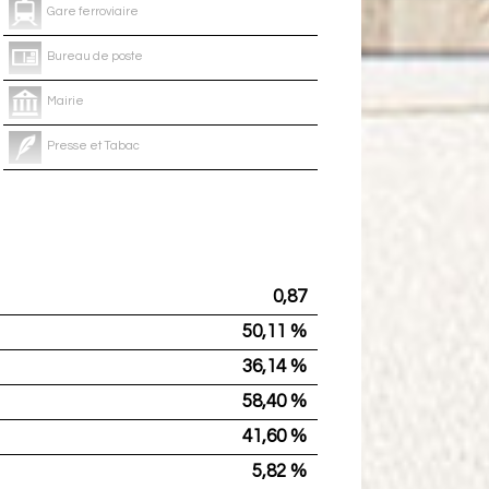
Gare ferroviaire
Bureau de poste
Mairie
Presse et Tabac
0,87
50,11 %
36,14 %
58,40 %
41,60 %
5,82 %