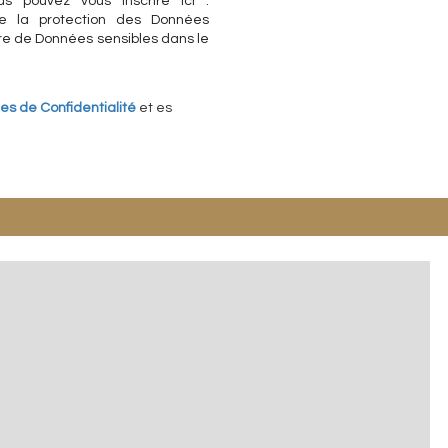
us pouvez vous inscrire ici :
e la protection des Données
rire de Données sensibles dans le
ues de Confidentialité
et es