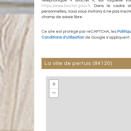
téléphonique « Bloctel », sur laquelle vo
https://www.bloctel.gouv.fr
. Dans le cadre d
personnelles, nous vous invitons à ne pas insc
champ de saisie libre.
Ce site est protégé par reCAPTCHA, les
Politiq
Conditions d'utilisation
de Google s'appliquent.
la ville de pertuis (84120)
+
−