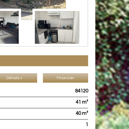
Détails +
Financier
84120
41 m²
40 m²
1