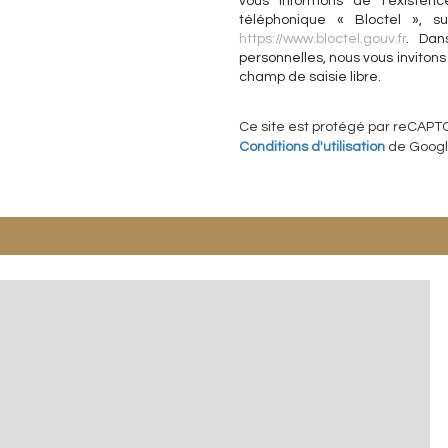
vous informons de l’existen
téléphonique « Bloctel », su
https://www.bloctel.gouv.fr
. Dan
personnelles, nous vous invitons
champ de saisie libre.
Ce site est protégé par reCAPT
Conditions d'utilisation
de Google