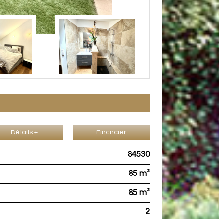
Détails +
Financier
84530
85 m²
85 m²
2