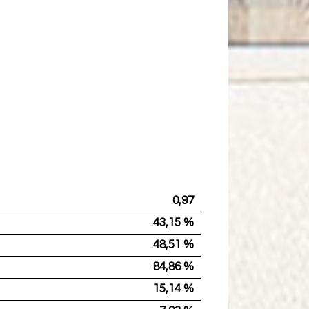
0,97
43,15 %
48,51 %
84,86 %
15,14 %