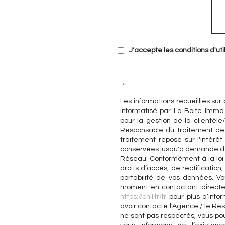
J'accepte les conditions d'uti
* :
Les informations recueillies sur
informatisé par La Boite Immo
pour la gestion de la clientèl
Responsable du Traitement de 
traitement repose sur l'intérê
conservées jusqu'à demande de 
Réseau. Conformément à la loi «
droits d’accès, de rectification
portabilité de vos données. V
moment en contactant directem
https://cnil.fr/fr
pour plus d’infor
avoir contacté l'Agence / le Rés
ne sont pas respectés, vous po