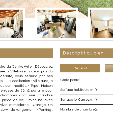
descriptif du bien
oche du Centre-Ville Découvrez
Général
uée à Villelaure, à deux pas du
odernité, vous séduira par ses
Code postal
: - Localisation : Villelaure, à
tes commodités. - Type : Maison
Surface habitable (m²)
 terrasse de 58m2 parfaite pour
2 chambres dont une chambre
Surface loi Carrez (m²)
e pièce de vie lumineuse avec
vivial et moderne. - Garage : Un
Nombre de chambre(s)
 servir de rangement. - Parking :