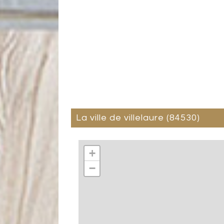
la ville de villelaure (84530)
+
−