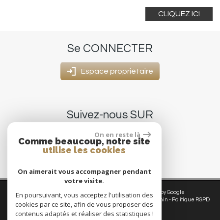
CLIQUEZ ICI
Se
CONNECTER
Espace propriétaire
Suivez-nous
SUR
On en reste là
Comme beaucoup, notre site
utilise les cookies
On aimerait vous accompagner pendant
votre visite.
© 2026 | Tous droits réservés | Traduction powered by Google
En poursuivant, vous acceptez l'utilisation des
Plan du site
-
Mentions légales
-
Nos honoraires
-
Liens
-
Admin
-
Politique RGPD
cookies par ce site, afin de vous proposer des
contenus adaptés et réaliser des statistiques !
Site internet compatible multi-supports,