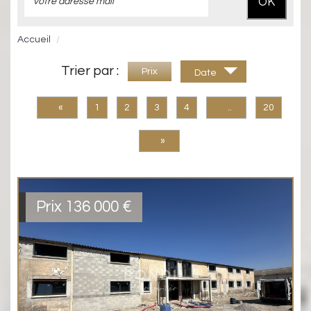
OK
Accueil
Trier par :
Prix
Date
«
1
2
3
4
..
20
»
Prix
136 000 €